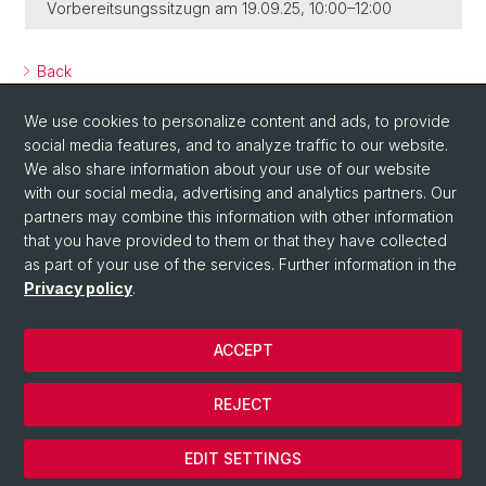
Vorbereitsungssitzugn am 19.09.25, 10:00–12:00
Back
We use cookies to personalize content and ads, to provide
social media features, and to analyze traffic to our website.
We also share information about your use of our website
with our social media, advertising and analytics partners. Our
partners may combine this information with other information
that you have provided to them or that they have collected
as part of your use of the services. Further information in the
© University of Basel
Privacy policy
.
Privacy Policy
Faculty of Humanities and Social Sciences
ACCEPT
Faculty of Theology
Impressum
REJECT
contact and office hours
Cookies
EDIT SETTINGS