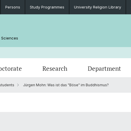
Persons
Study Programmes
University Religion Library
l Sciences
octorate
Research
Department
students
Jürgen Mohn: Was ist das "Böse" im Buddhismus?
f
Study Programmes
Research colloquium on religion
News
Block 
Cooper
Events
Important Documents
Studyi
Persons/Staff
Student Association