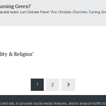
Turning Green?
ultät laden zum Debate Panel "Are Christian Churches Turning G
lity & Religion"
1
2
and ads, to provide social media features, and to analyze traffic t