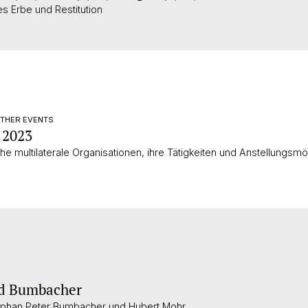
s Erbe und Restitution
OTHER EVENTS
 2023
che multilaterale Organisationen, ihre Tätigkeiten und Anstellungsm
nd Bumbacher
ephan Peter Bumbacher und Hubert Mohr