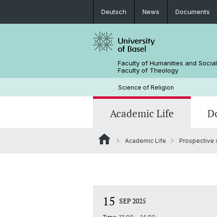
Deutsch
News
Documents
Faculty of Humanities and Socia
Faculty of Theology
Science of Religion
Academic Life
D
Academic Life
Prospective 
Prospective students
Projects
Student Symposium for the Study o
Religion 2025
Infos on BA and MA exams
Contact and office hours
Study Advisory and Guidance
15
SEP 2025